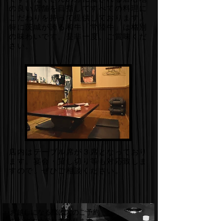
の良い店舗を目指して​すべての料理に
こだわりを持って提供しております。
特に茨城が誇る和牛「常陸牛」は格別
の味わいです。是非一度、ご賞味くだ
さい。
店内はテーブル席が３席となっており
ます。宴会・貸し切り等も対応致しま
すので、ぜひご相談ください。
​お越しになる際は席のご予約