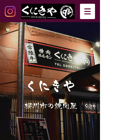
​くにきや
桜川市の焼肉屋